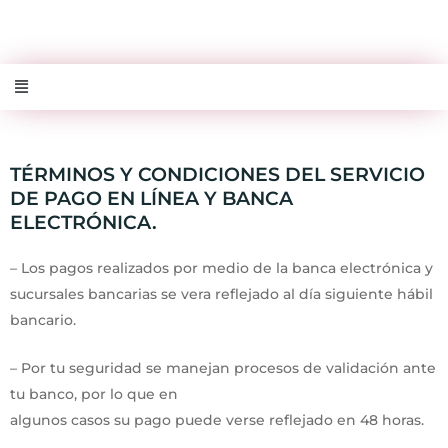
Ir
F
W
al
a
h
contenido
c
a
e
t
b
s
o
a
o
p
k
p
TÉRMINOS Y CONDICIONES DEL SERVICIO
DE PAGO EN LÍNEA Y BANCA
ELECTRÓNICA.
– Los pagos realizados por medio de la banca electrónica y
sucursales bancarias se vera reflejado al día siguiente hábil
bancario.
– Por tu seguridad se manejan procesos de validación ante
tu banco, por lo que en
algunos casos su pago puede verse reflejado en 48 horas.