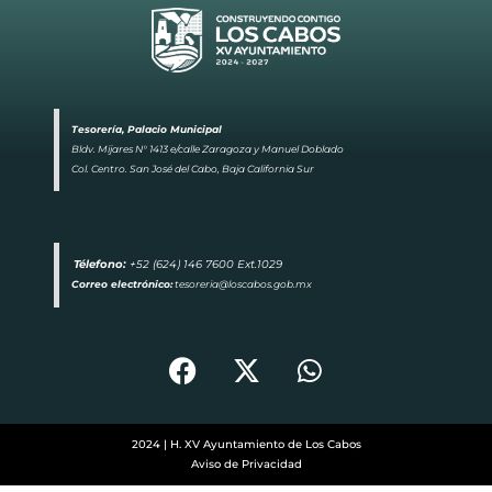
Tesorería, Palacio Municipal
Bldv. Mijares N° 1413 e/calle Zaragoza y Manuel Doblado
Col. Centro. San José del Cabo, Baja California Sur
Télefono:
+52 (624) 146 7600 Ext.1029
Correo electrónico:
tesoreria@loscabos.gob.mx
F
X
W
a
-
h
c
t
a
e
w
t
2024 | H. XV Ayuntamiento de Los Cabos
b
i
s
Aviso de Privacidad